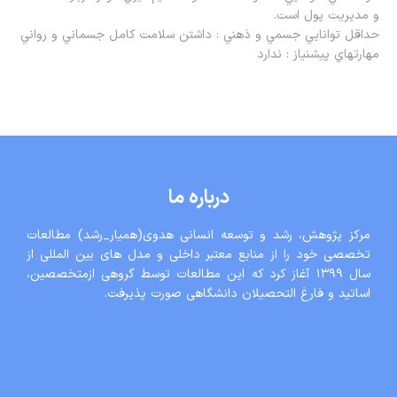
و مديريت پول است.
حداقل توانايي جسمي و ذهني : داشتن سلامت كامل جسماني و رواني
مهارتهاي پیشنیاز : ندارد
درباره ما
مرکز پژوهش، رشد و توسعه انسانی هدوی(همیار_رشد) مطالعات
تخصصی خود را از منابع معتبر داخلی و مدل های بین المللی از
سال ١٣٩٩ آغاز کرد که این مطالعات توسط گروهی ازمتخصصین،
اساتید و فارغ التحصیلان دانشگاهی صورت پذیرفت.