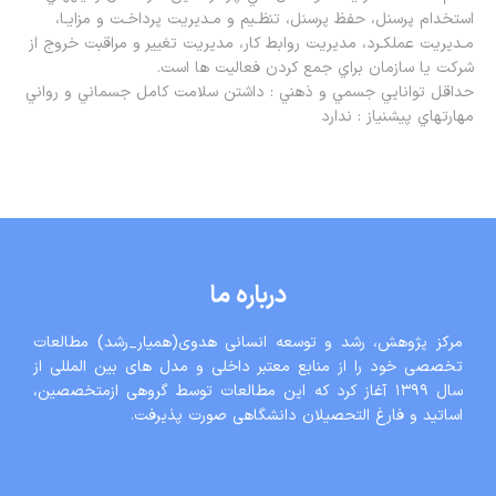
استخدام پرسنل، حفظ پرسنل، تنظـیم و مـديريت پرداخـت و مزايـا،
مـديريت عملكـرد، مديريت روابط كار، مديريت تغییر و مراقبت خروج از
شركت يا سازمان براي جمع كردن فعالیت ها است.
حداقل توانايي جسمي و ذهني : داشتن سلامت كامل جسماني و رواني
مهارتهاي پیشنیاز : ندارد
درباره ما
مرکز پژوهش، رشد و توسعه انسانی هدوی(همیار_رشد) مطالعات
تخصصی خود را از منابع معتبر داخلی و مدل های بین المللی از
سال ١٣٩٩ آغاز کرد که این مطالعات توسط گروهی ازمتخصصین،
اساتید و فارغ التحصیلان دانشگاهی صورت پذیرفت.