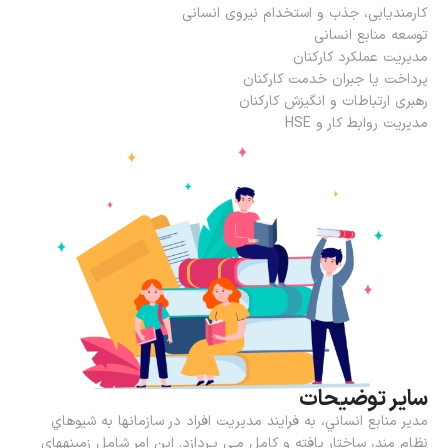
کارمندیابی، جذب و استخدام نیروی انسانی
توسعه منابع انسانی
مدیریت عملکرد کارکنان
پرداخت یا جبران خدمت کارکنان
رهبری ارتباطات و انگیزش کارکنان
مدیریت روابط کار و HSE
سایر توضیحات
مدير منابع انساني، به فرايند مديريت افراد در سازمانها به شیوهاي
نظام مند، ساختار يافته و كامل مـي پـردازد. اين امر شامل زمینههاي