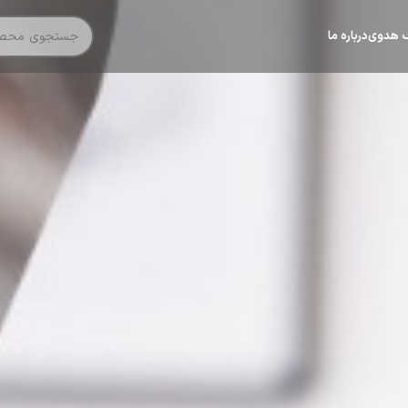
گ هدوی
درباره ما