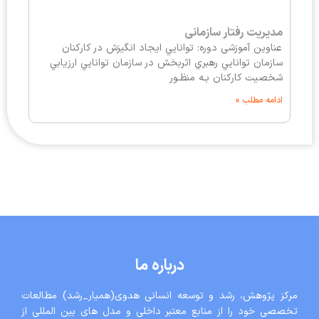
مدیریت رفتار سازمانی
عناوین آموزشی دوره: توانايي ايجاد انگيزش در كاركنان
سازمان توانايي رهبري اثربخش در سازمان توانايي ارزيابي
شخصيت كاركنان بـه منظـور
ادامه مطلب »
درباره ما
مرکز پژوهش، رشد و توسعه انسانی هدوی(همیار_رشد) مطالعات
تخصصی خود را از منابع معتبر داخلی و مدل های بین المللی از