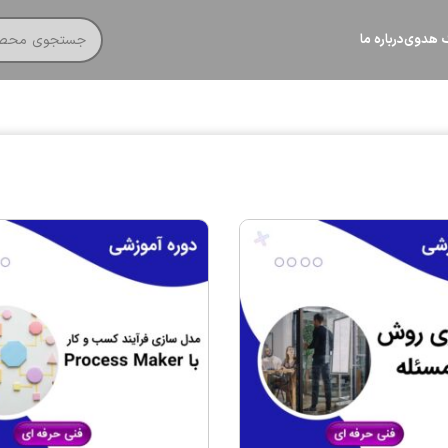
گ هدوی
درباره ما