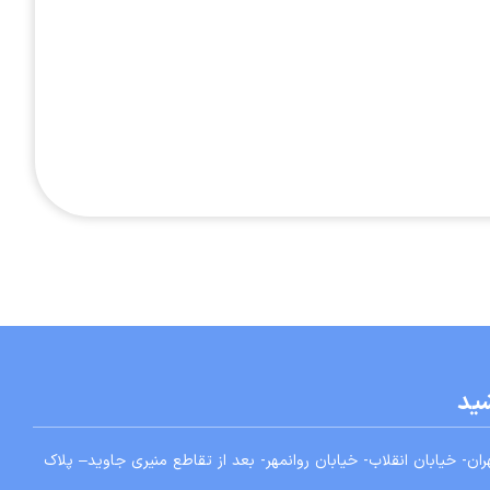
شید
ان- خيابان انقلاب- خيابان روانمهر- بعد از تقاطع منيری جاويد
– پلاک