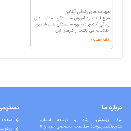
مهارت هاي زندگي آنلاين
شرح استاندارد آموزش شايستگي : مهارت هاي
زندگي آنلاين در حوزه شايستگي هاي فناوري
اطلاعات مي باشد. از كارهاي اين
ادامه مطلب »
درباره ما
دسترسی
مرکز پژوهش، رشد و توسعه انسانی
صفحه ا
هدوی(همیار_رشد) مطالعات تخصصی خود را از
درخواست