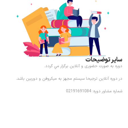
سایر توضیحات
دوره به صورت حضوری و آنلاين برگزار مي گردد.
در دوره آنلاین ترجیحا سیستم مجهز به ميكروفن و دوربین باشد.
شماره مشاور دوره: 02191691084