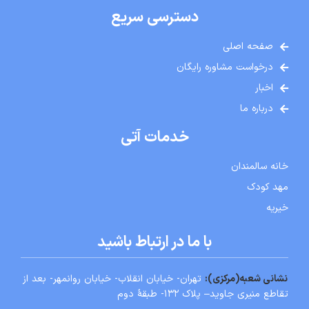
دسترسی سریع
صفحه اصلی
درخواست مشاوره رایگان
اخبار
درباره ما
خدمات آتی
خانه سالمندان
مهد کودک
خیریه
با ما در ارتباط باشید
نشانی شعبه
(
مركزی):
تهران- خيابان انقلاب- خيابان روانمهر- بعد از
تقاطع منيری جاويد
– پلاک ۱۳۲- طبقۀ دوم