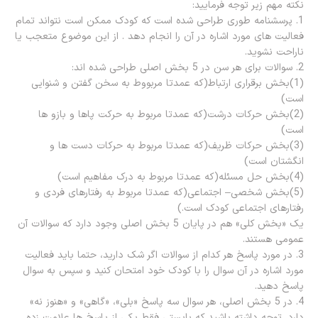
نکته مهم زیر توجه فرمایید:
1. پرسشنامه طوری طراحی شده است که کودک ممکن است نتواند تمام
فعالیت های مورد اشاره در آن را انجام دهد . از این موضوع متعجب یا
ناراحت نشوید.
2. سوالات برای هر سن در 5 بخش اصلی طراحی شده اند:
(1)بخش برقراری ارتباط(که عمدتا مربووط به سخن گفتن و شنوایی
است)
(2)بخش حرکات درشت(که عمدتا مربوط به حرکت پاها و بازو ها
است)
(3)بخش حرکات ظریف(که عمدتا مربوط به حرکات دست ها و
انگشتان است)
(4)بخش حل مسئله(که عمدتا مربوط به درک مفاهیم است)
(5)بخش شخصی– اجتماعی(که عمدتا مربوط به رفتارهای فردی و
رفتارهای اجتماعی کودک است.)
یک «بخش کلی» هم در پایان 5 بخش اصلی وجود دارد که سوالات آن
عمومی هستند.
3. در مورد پاسخ هر کدام از سوالات اگر شک دارید، حتما باید فعالیت
مورد اشاره در آن سوال را با کودک خود امتحان کنید و سپس به سوال
پاسخ دهید.
4. در 5 بخش اصلی، هر سوال سه پاسخ «بلی»، «گاهی» و «هنوز نه»
دارد. توجه داشته باشید که بایستی فقط یکی از پاسخ ها علامت زده