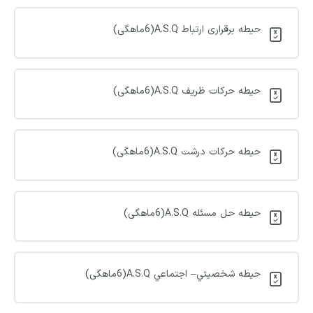
حيطه برقراری ارتباط A.S.Q(6ماهگی)
حیطه حرکات ظریف A.S.Q(6ماهگی)
حيطه حرکات درشت A.S.Q(6ماهگی)
حیطه حل مسئله A.S.Q(6ماهگی)
حیطه شخصیتي– اجتماعي A.S.Q(6ماهگی)