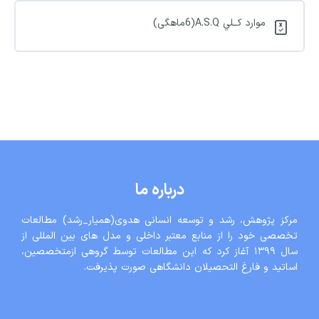
موارد کــلي A.S.Q(6ماهگی)
درباره ما
مرکز پژوهش، رشد و توسعه انسانی هدوی(همیار_رشد) مطالعات
تخصصی خود را از منابع معتبر داخلی و مدل های بین المللی از
سال ١٣٩٩ آغاز کرد که این مطالعات توسط گروهی ازمتخصصین،
اساتید و فارغ التحصیلان دانشگاهی صورت پذیرفت.