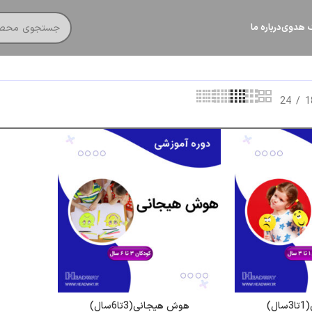
گ هدوی
درباره ما
24
1
)
هوش هیجانی(3تا6سال)