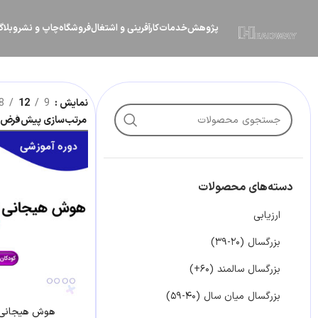
پژوهش
خدمات
کارآفرینی و اشتغال
فروشگاه
چاپ و نشر
وبلا
نمایش
9
12
8
دسته‌های محصولات
ارزیابی
بزرگسال (۲۰-۳۹)
بزرگسال سالمند (۶۰+)
بزرگسال میان سال (۴۰-۵۹)
هوش هیجانی(1تا3سال