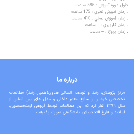
طول دوره آموزش : 585 ساعت
ـ زمان آموزش نظري : 175 ساعت
ـ زمان آموزش عملي : 410 ساعت
ـ زمان كارورزي : – ساعت
ـ زمان پروژه : – ساعت
درباره ما
مرکز پژوهش، رشد و توسعه انسانی هدوی(همیار_رشد) مطالعات
تخصصی خود را از منابع معتبر داخلی و مدل های بین المللی از
سال ١٣٩٩ آغاز کرد که این مطالعات توسط گروهی ازمتخصصین،
اساتید و فارغ التحصیلان دانشگاهی صورت پذیرفت.