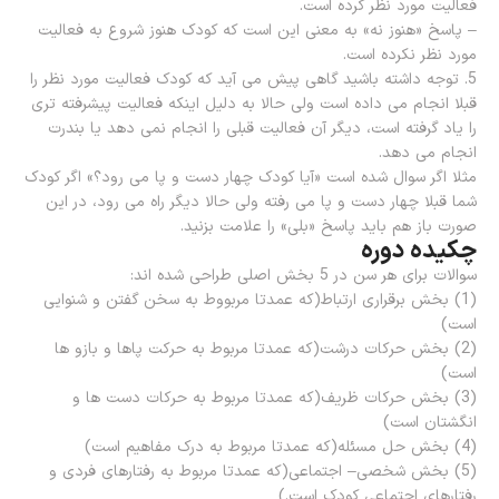
فعالیت مورد نظر کرده است.
– پاسخ «هنوز نه» به معنی این است که کودک هنوز شروع به فعالیت
مورد نظر نکرده است.
5. توجه داشته باشید گاهی پیش می آید که کودک فعالیت مورد نظر را
قبلا انجام می داده است ولی حالا به دلیل اینکه فعالیت پیشرفته تری
را یاد گرفته است، دیگر آن فعالیت قبلی را انجام نمی دهد یا بندرت
انجام می دهد.
مثلا اگر سوال شده است «آیا کودک چهار دست و پا می رود؟» اگر کودک
شما قبلا چهار دست و پا می رفته ولی حالا دیگر راه می رود، در این
صورت باز هم باید پاسخ «بلی» را علامت بزنید.
چکیده دوره
سوالات برای هر سن در 5 بخش اصلی طراحی شده اند:
(1) بخش برقراری ارتباط(که عمدتا مربووط به سخن گفتن و شنوایی
است)
(2) بخش حرکات درشت(که عمدتا مربوط به حرکت پاها و بازو ها
است)
(3) بخش حرکات ظریف(که عمدتا مربوط به حرکات دست ها و
انگشتان است)
(4) بخش حل مسئله(که عمدتا مربوط به درک مفاهیم است)
(5) بخش شخصی– اجتماعی(که عمدتا مربوط به رفتارهای فردی و
رفتارهای اجتماعی کودک است.)