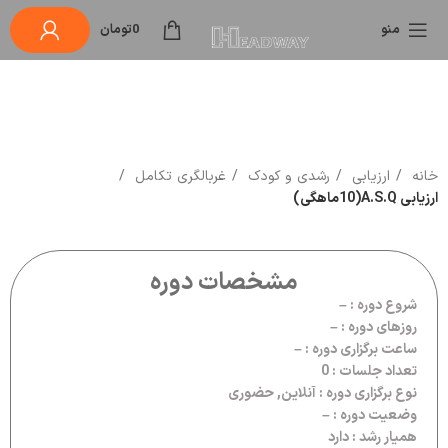
منو
0
تومان
خانه
ارزیابی
رشدی و کودک
غربالگری تکامل
ارزیابی A.S.Q(10ماهگی)
مشخصات دوره
شروع دوره : –
روزهای دوره : –
ساعت برگزاری دوره : –
تعداد جلسات : 0
نوع برگزاری دوره : آنلاین, حضوری
وضعیت دوره : –
همیار رشد : دارد