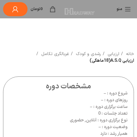
منو
0
تومان
خانه
ارزیابی
رشدی و کودک
غربالگری تکامل
ارزیابی A.S.Q(18ماهگی)
مشخصات دوره
شروع دوره : –
روزهای دوره : –
ساعت برگزاری دوره : –
تعداد جلسات : 0
نوع برگزاری دوره : آنلاین, حضوری
وضعیت دوره : –
همیار رشد : دارد