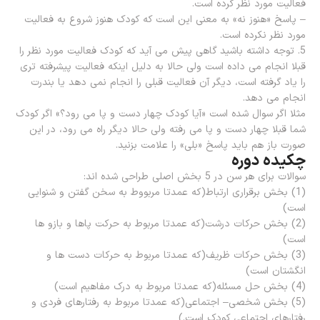
فعالیت مورد نظر کرده است.
– پاسخ «هنوز نه» به معنی این است که کودک هنوز شروع به فعالیت
مورد نظر نکرده است.
5. توجه داشته باشید گاهی پیش می آید که کودک فعالیت مورد نظر را
قبلا انجام می داده است ولی حالا به دلیل اینکه فعالیت پیشرفته تری
را یاد گرفته است، دیگر آن فعالیت قبلی را انجام نمی دهد یا بندرت
انجام می دهد.
مثلا اگر سوال شده است «آیا کودک چهار دست و پا می رود؟» اگر کودک
شما قبلا چهار دست و پا می رفته ولی حالا دیگر راه می رود، در این
صورت باز هم باید پاسخ «بلی» را علامت بزنید.
چکیده دوره
سوالات برای هر سن در 5 بخش اصلی طراحی شده اند:
(1) بخش برقراری ارتباط(که عمدتا مربووط به سخن گفتن و شنوایی
است)
(2) بخش حرکات درشت(که عمدتا مربوط به حرکت پاها و بازو ها
است)
(3) بخش حرکات ظریف(که عمدتا مربوط به حرکات دست ها و
انگشتان است)
(4) بخش حل مسئله(که عمدتا مربوط به درک مفاهیم است)
(5) بخش شخصی– اجتماعی(که عمدتا مربوط به رفتارهای فردی و
رفتارهای اجتماعی کودک است.)