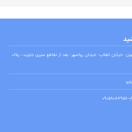
شید
ان- خيابان انقلاب- خيابان روانمهر- بعد از تقاطع منيری جاويد
– پلاک