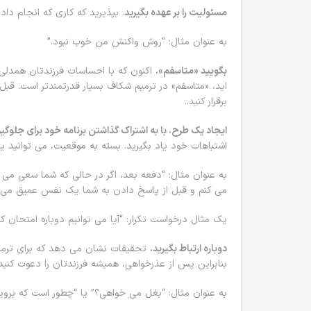
مسئولیت را بر عهده بگیرید
. بپذیرید که کاری که انجام داد
به عنوان مثال: “روش واکنش من خوب نبود.”
بگویید «متاسفم».
اکنون که با احساسات فرزندتان همدلی کر
اید، «متاسفم» در ترمیم شکاف بسیار قدرتمندتر است. قبل 
برقرار کنید..
ایجاد یک طرح. با به اشتراک گذاشتن برنامه خود برای جلوگیری 
اشتباهات خود یاد بگیرید. بسته به موقعیت، می توانید یک 
به عنوان مثال: “دفعه بعد، اگر در حالی که شما سعی می
می کنم و قبل از پاسخ دادن به شما یک نفس عمیق می 
یک مثال درخواست تکرار: “آیا می توانیم دوباره امتحان کن
دوباره ارتباط بگیرید.
تحقیقات نشان می دهد که برای ترمی
بنابراین پس از عذرخواهی، همیشه فرزندتان را دعوت کنید 
به عنوان مثال: “بغل می خواهی؟” یا “چطور است که برویم 