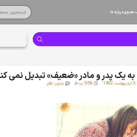
گ هدوی
درباره ما
 به یک پدر و مادر «ضعیف» تبدیل نمی کن
5 اردیبهشت 1402
3:06 ب.ظ
بدون نظر