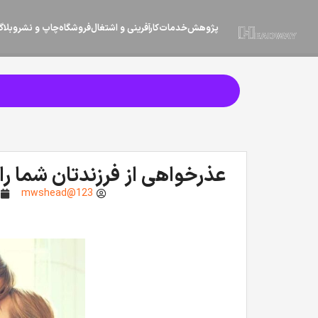
پژوهش
خدمات
کارآفرینی و اشتغال
فروشگاه
چاپ و نشر
وبلا
عذرخواهی از فرزندتان شما را
mwshead@123