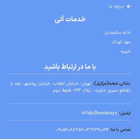
درباره ما
خدمات آتی
خانه سالمندان
مهد کودک
خیریه
با ما در ارتباط باشید
نشانی شعبه
(
مركزی):
تهران- خيابان انقلاب- خيابان روانمهر- بعد از
تقاطع منيری جاويد
– پلاک ۱۳۲- طبقۀ دوم
ایمیل:
info[at]headway.ir
تماس با ما:
۰۲۱۹۱۶۹۱۰۸۴-۰۹۰۵۸۰۸۸۹۵۸